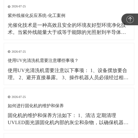
易程度。 2、光谱吸收率：光能量是UV涂层在逐渐增加
2026-07-25
的厚度内吸收进波长的多少。 3、温度：环境温度及被固
化材料的温度等都会影响光固化质量。 4、
紫外线催化反应系统-化工案例
光催化技术是一种高效且安全的环境友好型环境净化技
术。当紫外线能量大于或等于能隙的光照射到半导体纳
米粒子上时，其价带中的电子将被激发跃迁到导带， 在
价带上留下相对稳定的空穴，从而形成电子—空穴对。
2026-07-25
由于纳米材料中存在大量的缺陷和悬键，这些缺陷和悬
键能俘获电子或空穴并阻止电子和空穴的重新复合。 这
使用UV光清洗机需要注意哪些事项？
些被俘
使用UV光清洗机需要注意以下事项： 1、设备摆放要合
理。 2、避开直接暴露。 3、操作机器人员必须经过相关
培训，方可上岗，必须养成良好的工作习惯。 4、每天工
作完成后对设备进行维护，保持周边环境良好。 5、经常
2026-07-25
检查导轨和滑块清洁状况，每月注润滑油一次。 6、UV
灯至少每月清理一次过滤网和扇叶的墨迹
如何进行固化机的维护和保养
固化机的维护和保养方法如下： 1、清洁 定期清理
UVLED面光源固化机内部的灰尘和杂物，以确保机器内
部干净整洁。 2、检查电路板 在每次开机前，应检查电
路板是否工作正常，如果发现任何问题，请及时联系专