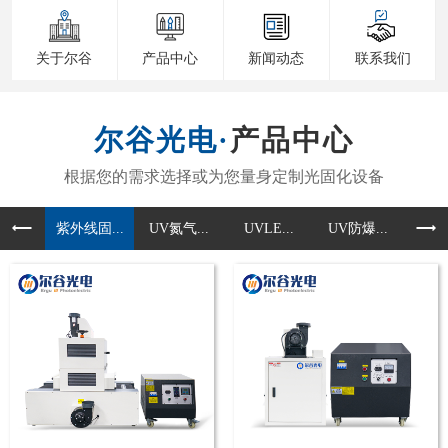
关于尔谷
产品中心
新闻动态
联系我们
产品中心
紫外线固...
UV氮气...
UVLE...
UV防爆...
UV准