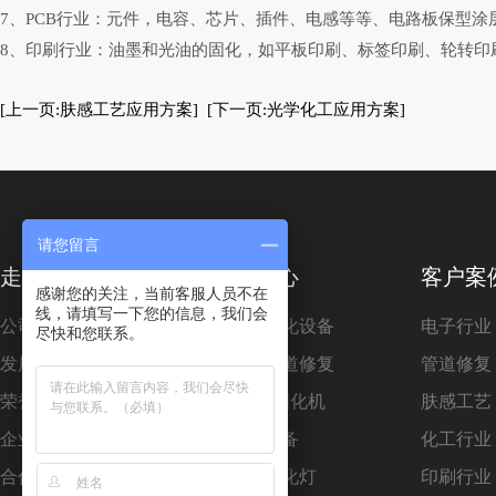
7、PCB行业：元件，电容、芯片、插件、电感等等、电路板保型涂
8、印刷行业：油墨和光油的固化，如平板印刷、标签印刷、轮转印
[上一页:肤感工艺应用方案]
[下一页:光学化工应用方案]
请您留言
走进尔谷光电
产品中心
客户案
感谢您的关注，当前客服人员不在
线，请填写一下您的信息，我们会
公司介绍
紫外线固化设备
电子行业
尽快和您联系。
发展历程
非开挖管道修复
管道修复
荣誉资质
UVLED固化机
肤感工艺
企业风采
准分子设备
化工行业
合作客户
紫外线固化灯
印刷行业