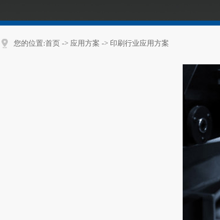
我
咨
们
询
您的位置:
首页
->
应用方案
-> 印刷行业应用方案