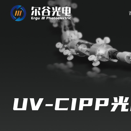
首
页
关
于
尔
谷
客
户
案
例
产
品
中
心
新
闻
动
UV-CIPP
态
联
系
我
们
联
电
系
话