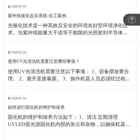
易程度。 2、光谱吸收率：光能量是UV涂层在逐渐增加
2026-07-25
的厚度内吸收进波长的多少。 3、温度：环境温度及被固
化材料的温度等都会影响光固化质量。 4、
紫外线催化反应系统-化工案例
光催化技术是一种高效且安全的环境友好型环境净化技
术。当紫外线能量大于或等于能隙的光照射到半导体纳
米粒子上时，其价带中的电子将被激发跃迁到导带， 在
价带上留下相对稳定的空穴，从而形成电子—空穴对。
2026-07-25
由于纳米材料中存在大量的缺陷和悬键，这些缺陷和悬
键能俘获电子或空穴并阻止电子和空穴的重新复合。 这
使用UV光清洗机需要注意哪些事项？
些被俘
使用UV光清洗机需要注意以下事项： 1、设备摆放要合
理。 2、避开直接暴露。 3、操作机器人员必须经过相关
培训，方可上岗，必须养成良好的工作习惯。 4、每天工
作完成后对设备进行维护，保持周边环境良好。 5、经常
2026-07-25
检查导轨和滑块清洁状况，每月注润滑油一次。 6、UV
灯至少每月清理一次过滤网和扇叶的墨迹
如何进行固化机的维护和保养
固化机的维护和保养方法如下： 1、清洁 定期清理
UVLED面光源固化机内部的灰尘和杂物，以确保机器内
部干净整洁。 2、检查电路板 在每次开机前，应检查电
路板是否工作正常，如果发现任何问题，请及时联系专