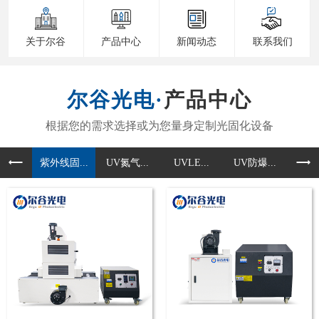
关于尔谷
产品中心
新闻动态
联系我们
产品中心
紫外线固...
UV氮气...
UVLE...
UV防爆...
UV准