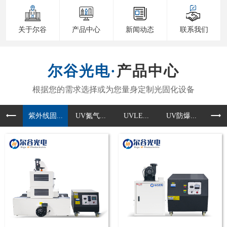
关于尔谷
产品中心
新闻动态
联系我们
产品中心
紫外线固...
UV氮气...
UVLE...
UV防爆...
UV准