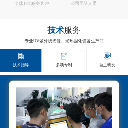
全球各地服务客户
公司团队人员
技术
服务
专业UV紫外线光源、光热固化设备生产商



技术指导
多项专利
自主研发