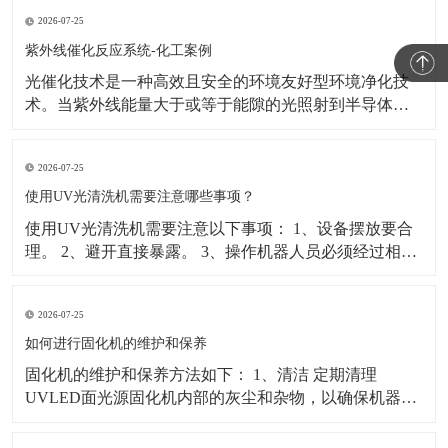
易程度。 2、光谱吸收率：光能量是UV涂层在逐渐增加
2026-07-25
的厚度内吸收进波长的多少。 3、温度：环境温度及被固
化材料的温度等都会影响光固化质量。 4、
紫外线催化反应系统-化工案例
光催化技术是一种高效且安全的环境友好型环境净化技
术。当紫外线能量大于或等于能隙的光照射到半导体纳
米粒子上时，其价带中的电子将被激发跃迁到导带， 在
价带上留下相对稳定的空穴，从而形成电子—空穴对。
2026-07-25
由于纳米材料中存在大量的缺陷和悬键，这些缺陷和悬
键能俘获电子或空穴并阻止电子和空穴的重新复合。 这
使用UV光清洗机需要注意哪些事项？
些被俘
使用UV光清洗机需要注意以下事项： 1、设备摆放要合
理。 2、避开直接暴露。 3、操作机器人员必须经过相关
培训，方可上岗，必须养成良好的工作习惯。 4、每天工
作完成后对设备进行维护，保持周边环境良好。 5、经常
2026-07-25
检查导轨和滑块清洁状况，每月注润滑油一次。 6、UV
灯至少每月清理一次过滤网和扇叶的墨迹
如何进行固化机的维护和保养
固化机的维护和保养方法如下： 1、清洁 定期清理
UVLED面光源固化机内部的灰尘和杂物，以确保机器内
部干净整洁。 2、检查电路板 在每次开机前，应检查电
路板是否工作正常，如果发现任何问题，请及时联系专