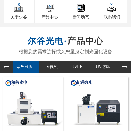
关于尔谷
产品中心
新闻动态
联系我们
产品中心
紫外线固...
UV氮气...
UVLE...
UV防爆...
UV准