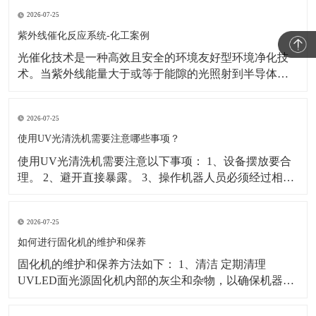
易程度。 2、光谱吸收率：光能量是UV涂层在逐渐增加
2026-07-25
的厚度内吸收进波长的多少。 3、温度：环境温度及被固
化材料的温度等都会影响光固化质量。 4、
紫外线催化反应系统-化工案例
光催化技术是一种高效且安全的环境友好型环境净化技
术。当紫外线能量大于或等于能隙的光照射到半导体纳
米粒子上时，其价带中的电子将被激发跃迁到导带， 在
价带上留下相对稳定的空穴，从而形成电子—空穴对。
2026-07-25
由于纳米材料中存在大量的缺陷和悬键，这些缺陷和悬
键能俘获电子或空穴并阻止电子和空穴的重新复合。 这
使用UV光清洗机需要注意哪些事项？
些被俘
使用UV光清洗机需要注意以下事项： 1、设备摆放要合
理。 2、避开直接暴露。 3、操作机器人员必须经过相关
培训，方可上岗，必须养成良好的工作习惯。 4、每天工
作完成后对设备进行维护，保持周边环境良好。 5、经常
2026-07-25
检查导轨和滑块清洁状况，每月注润滑油一次。 6、UV
灯至少每月清理一次过滤网和扇叶的墨迹
如何进行固化机的维护和保养
固化机的维护和保养方法如下： 1、清洁 定期清理
UVLED面光源固化机内部的灰尘和杂物，以确保机器内
部干净整洁。 2、检查电路板 在每次开机前，应检查电
路板是否工作正常，如果发现任何问题，请及时联系专