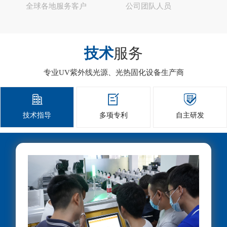
全球各地服务客户
公司团队人员
技术
服务
专业UV紫外线光源、光热固化设备生产商



技术指导
多项专利
自主研发